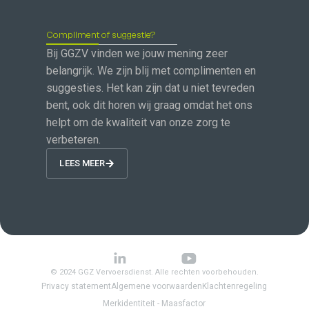
Compliment of suggestie?
Bij GGZV vinden we jouw mening zeer
belangrijk. We zijn blij met complimenten en
suggesties. Het kan zijn dat u niet tevreden
bent, ook dit horen wij graag omdat het ons
helpt om de kwaliteit van onze zorg te
verbeteren.
LEES MEER
© 2024 GGZ Vervoersdienst. Alle rechten voorbehouden.
Privacy statement
Algemene voorwaarden
Klachtenregeling
Merkidentiteit - Maasfactor