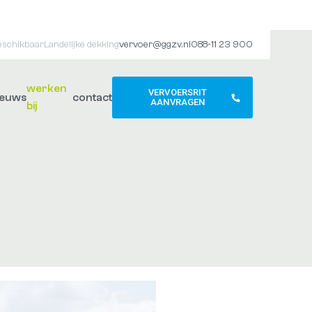
eschikbaar
Landelijke dekking
vervoer@ggzv.nl
088-11 23 900
werken
VERVOERSRIT
ieuws
contact
AANVRAGEN
bij