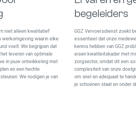
g
begeleiders
 niet alleen kwalitatief
GGZ Vervoersdienst zoekt be
n werkomgeving waarin elke
essentieel dat onze medewer
d voelt. We begrijpen dat
kennis hebben van GGZ probl
het leveren van optimale
eisen kwaliteitskader met mi
we in jouw ontwikkeling met
zorgsector, omdat dit een so
ijden en een hechte
complexiteit van onze doelgr
rsteunen. We nodigen je van
om snel en adequaat te handel
je schoenen staat en onder d