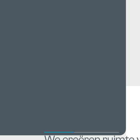
Financieel administratief me
(24–28 uur) – Arnhem
Wat wij jou bieden
We creëren ruimte 