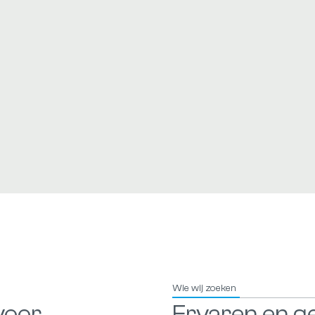
dewerker
Werklocatie fysiek
Wie wij zoeken
voor
Ervaren en g