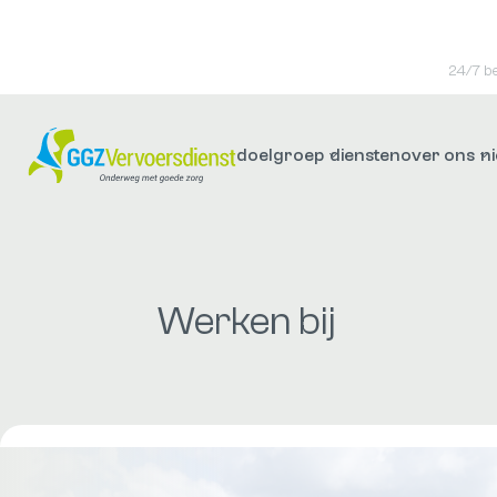
24/7 b
doelgroep
diensten
over ons
n
Werken bij