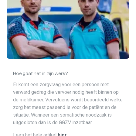
Hoe gaat het in zijn werk?
Er komt een zorgvraag voor een persoon met
verward gedrag die vervoer nodig heeft binnen op
de meldkamer. Vervolgens wordt beoordeeld welke
zorg het meest passend is voor de patiënt en de
situatie. Wanneer een somatische noodzaak is
uitgesloten dan is de GGZV inzetbaar.
Lees het hele artikel
hier