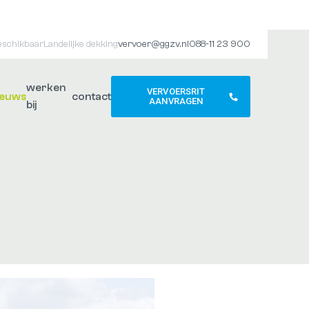
eschikbaar
Landelijke dekking
vervoer@ggzv.nl
088-11 23 900
werken
VERVOERSRIT
ieuws
contact
AANVRAGEN
bij