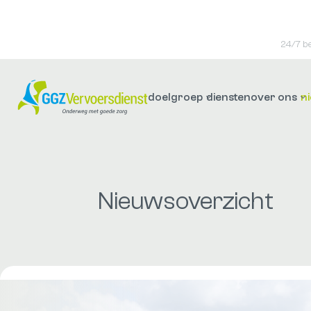
24/7 b
doelgroep
diensten
over ons
n
Nieuwsoverzicht