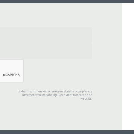
Op het inschrijven van onze nieuwsbrief is onze privacy
statement van toepassing. Deze vindt u onderaan de
website.