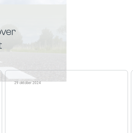
over
t
29 oktober 2024